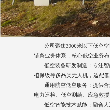
       公司聚焦3000米以下低空空域核心赛道，严守低空飞行安全规范与行业标准，构建“研发-制造-运营-培训”全
链条业务体系，核心低空业务布
       低空装备研发制造：专注智能无人飞行器、民用航空器及核心零部件的设计、研发与生产，覆盖工业级、
植保级等多品类无人机，适配低
       通用航空低空服务：提供合法合规的低空飞行作业、飞行训练及航空器运维服务，涵盖农林病虫害防治、
电力巡检、低空测绘、应急救援
       低空智能技术赋能：融合人工智能、物联网与信息系统集成技术，为低空飞行提供智能飞控、数据传输、