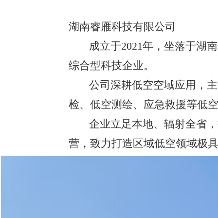
湖南睿雁科技有限公司
       成立于2021年，坐落于湖南衡阳，是一家专注低空经济领域，集研发、制造、飞行服务与人才培训为一体的
综合型科技企业。
       公司深耕低空空域应用，主营智能无人飞行器与民用航空器研发制造、低空飞行训练、农林植保、电力巡
检、低空测绘、应急救援等低
       企业立足本地、辐射全省，持续拓展低空业务场景与市场规模，严守飞行安全规范，专注技术创新与合规运
营，致力打造区域低空领域极