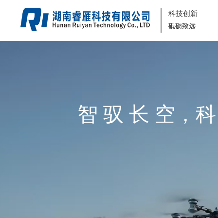
登录
注册
科技创新
砥砺致远
智 驭 长 空，科