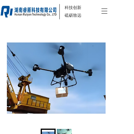
科技创新
T
砥砺致远
o
g
g
l
e
n
a
v
i
g
a
t
i
o
n