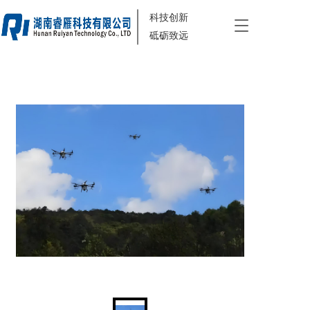
科技创新
T
砥砺致远
o
g
g
l
e
n
a
v
i
g
a
t
i
o
n