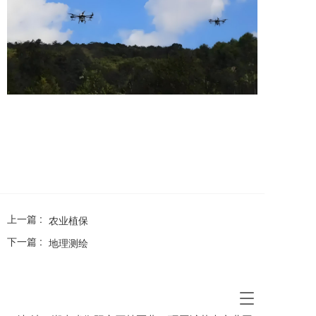
上一篇 :
农业植保
下一篇 :
地理测绘
T
o